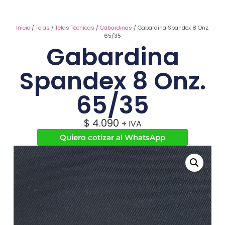
Inicio
/
Telas
/
Telas Técnicas
/
Gabardinas
/ Gabardina Spandex 8 Onz.
65/35
Gabardina
Spandex 8 Onz.
65/35
$
4.090
+ IVA
Quiero cotizar al WhatsApp