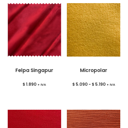
Felpa Singapur
Micropolar
$
1.890
$
5.090
-
$
5.190
+ IVA
+ IVA