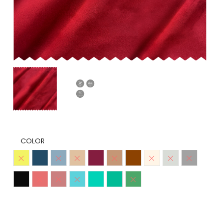
COLOR
Amarillo
Azul Petroleo
Azul Piedra
Beige
Burdeo
Camel
Chocolate
Crudo
Gris Claro
Gris Med
Negro
Rojo
Rosa Viejo
Turquesa
Verde Agua
Verde Esmeralda
Verde Oscuro