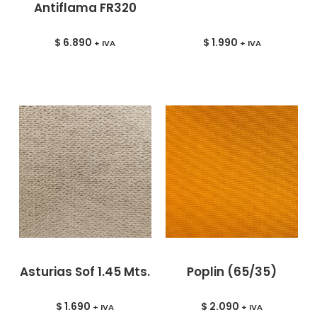
Antiflama FR320
$
6.890
$
1.990
+ IVA
+ IVA
Asturias Sof 1.45 Mts.
Poplin (65/35)
$
1.690
$
2.090
+ IVA
+ IVA