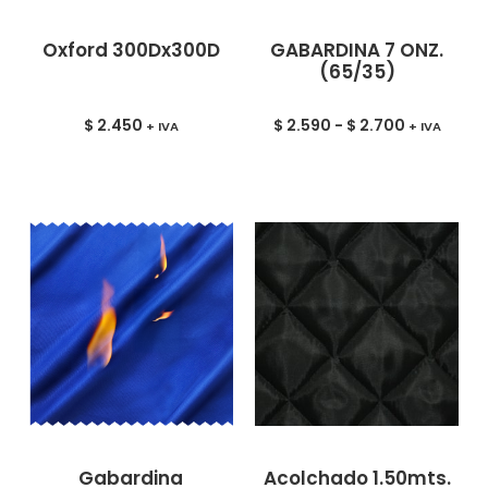
Oxford 300Dx300D
GABARDINA 7 ONZ.
(65/35)
$
2.450
$
2.590
-
$
2.700
+ IVA
+ IVA
Gabardina
Acolchado 1.50mts.