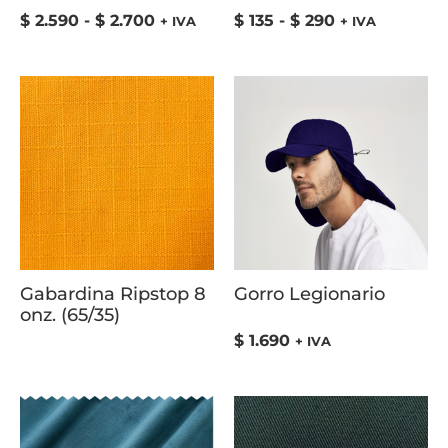
$
2.590
-
$
2.700
$
135
-
$
290
+ IVA
+ IVA
Gabardina Ripstop 8
Gorro Legionario
onz. (65/35)
$
1.690
+ IVA