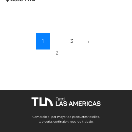
1
3
→
2
Comercio al por mayor de productos textiles,
tapicería, cortinaje y ropa de trabajo.