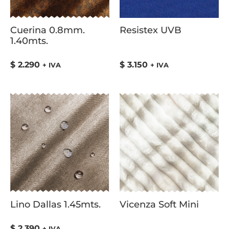
Cuerina 0.8mm.
Resistex UVB
1.40mts.
$
2.290
$
3.150
+ IVA
+ IVA
Lino Dallas 1.45mts.
Vicenza Soft Mini
$
2.390
+ IVA