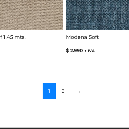
f 1.45 mts.
Modena Soft
$
2.990
+ IVA
1
2
→