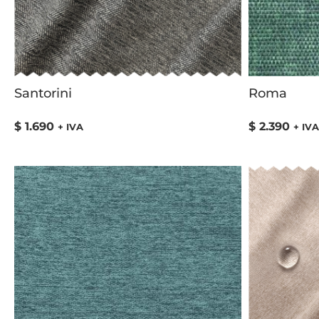
Santorini
Roma
$
1.690
$
2.390
+ IVA
+ IVA