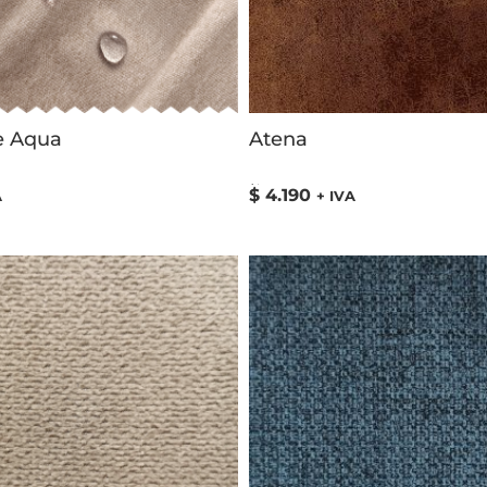
e Aqua
Atena
$
4.190
Valorado
A
+ IVA
con
5.00
de
5