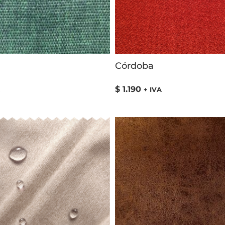
Córdoba
$
1.190
+ IVA