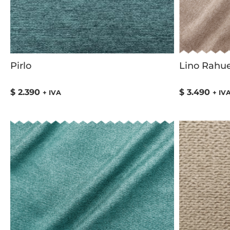
Pirlo
Lino Rahu
$
2.390
$
3.490
+ IVA
+ IV