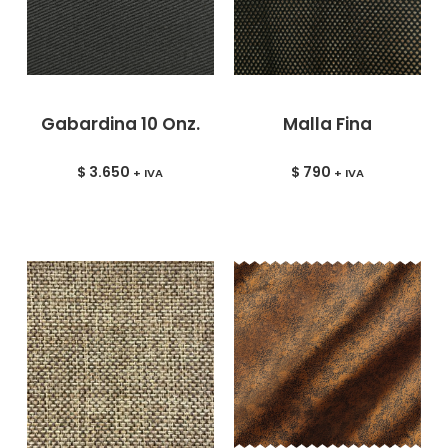
Gabardina 10 Onz.
Malla Fina
$
3.650
$
790
+ IVA
+ IVA