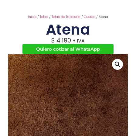
Inicio
/
Telas
/
Telas de Tapicería
/
Cueros
/ Atena
Atena
$
4.190
+ IVA
Quiero cotizar al WhatsApp