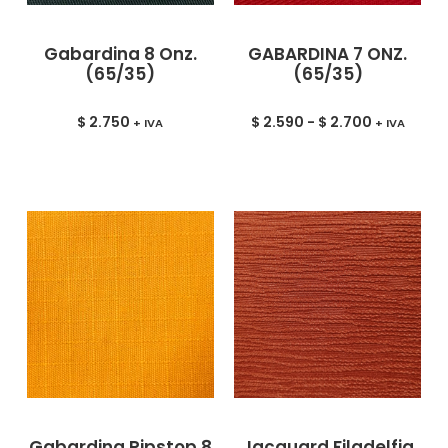
Gabardina 8 Onz.
GABARDINA 7 ONZ.
(65/35)
(65/35)
$
2.750
$
2.590
-
$
2.700
+ IVA
+ IVA
Gabardina Ripstop 8
Jacquard Filadelfia