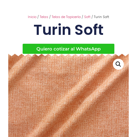
Inicio
/
Telas
/
Telas de Tapicería
/
Soft
/ Turin Soft
Turin Soft
Quiero cotizar al WhatsApp