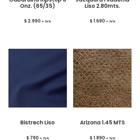
Onz. (65/35)
Liso 2.80mts.
$
2.990
$
1.690
+ IVA
+ IVA
Bistrech Liso
Arizona 1.45 MTS
$
790
$
1.890
+ IVA
+ IVA