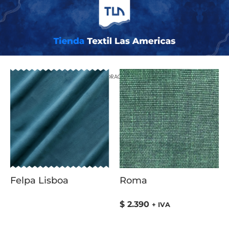
Inicio
/ Productos etiquetados “DECORACION”
Felpa Lisboa
Roma
$
2.390
+ IVA