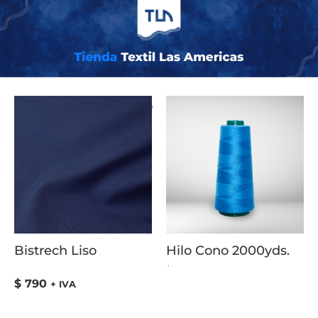
Inicio
/ COLOR del producto / Celeste
Bistrech Liso
Hilo Cono 2000yds.
Valorado
con
5.00
$
790
+ IVA
de
5