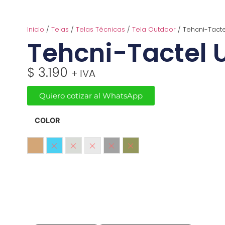
Inicio
/
Telas
/
Telas Técnicas
/
Tela Outdoor
/ Tehcni-Tact
Tehcni-Tactel 
$
3.190
+ IVA
Quiero cotizar al WhatsApp
COLOR
Beige
Celeste
Gris Claro
Gris Hielo
Gris Medio
Verde Musgo