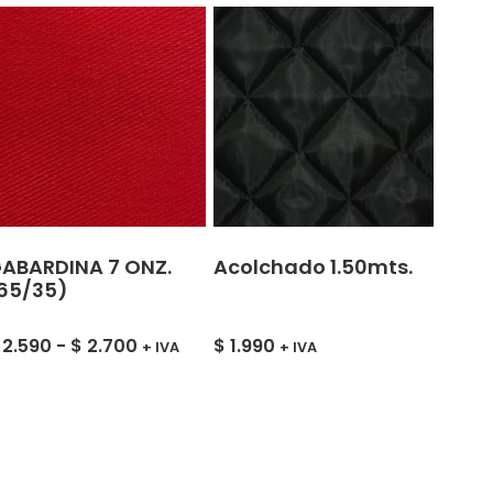
ABARDINA 7 ONZ.
Acolchado 1.50mts.
65/35)
2.590
-
$
2.700
$
1.990
+ IVA
+ IVA