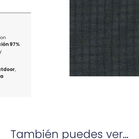
con
ión 97%
y
utdoor
,
a
También puedes ver...