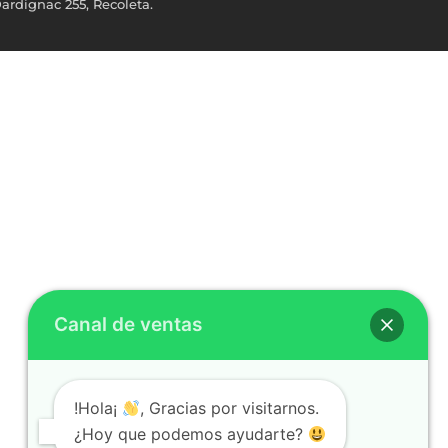
ardignac 255, Recoleta.
Canal de ventas
!Hola¡
, Gracias por visitarnos.
¿Hoy que podemos ayudarte?