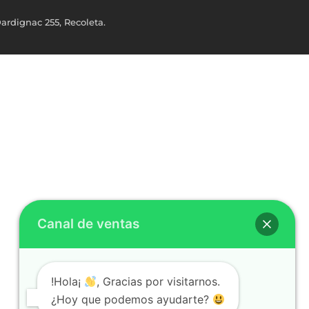
ardignac 255, Recoleta.
Canal de ventas
!Hola¡
, Gracias por visitarnos.
¿Hoy que podemos ayudarte?