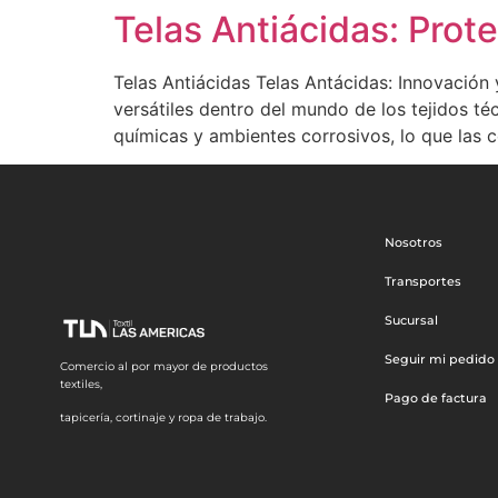
Telas Antiácidas: Prot
Telas Antiácidas Telas Antácidas: Innovación
versátiles dentro del mundo de los tejidos té
químicas y ambientes corrosivos, lo que las c
Nosotros
Transportes
Sucursal
Seguir mi pedido
Comercio al por mayor de productos
textiles,
Pago de factura
tapicería, cortinaje y ropa de trabajo.