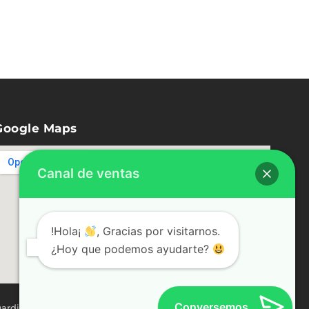
Google Maps
Canal de ventas
!Hola¡
, Gracias por visitarnos.
¿Hoy que podemos ayudarte?
Conversemos
ardignac 255, Recoleta.