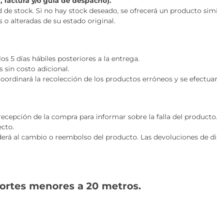
, factura y/o guía de despacho).
 de stock. Si no hay stock deseado, se ofrecerá un producto simi
o alteradas de su estado original.
os 5 días hábiles posteriores a la entrega.
 sin costo adicional.
 coordinará la recolección de los productos erróneos y se efectu
 recepción de la compra para informar sobre la falla del producto
ecto.
derá al cambio o reembolso del producto. Las devoluciones de d
cortes menores a 20 metros.