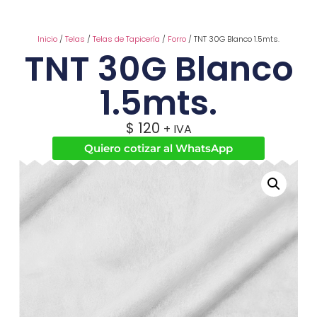
Inicio
/
Telas
/
Telas de Tapicería
/
Forro
/ TNT 30G Blanco 1.5mts.
TNT 30G Blanco
1.5mts.
$
120
+ IVA
Quiero cotizar al WhatsApp