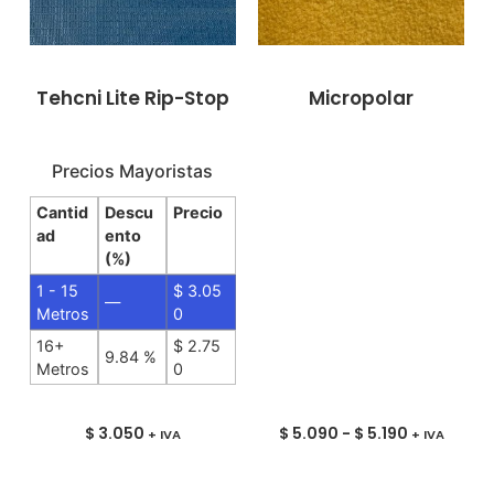
Tehcni Lite Rip-Stop
Micropolar
Precios Mayoristas
Cantid
Descu
Precio
ad
ento
(%)
1 - 15
$
3.05
—
Metros
0
16+
$
2.75
9.84 %
Metros
0
$
3.050
$
5.090
-
$
5.190
+ IVA
+ IVA