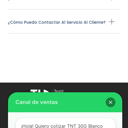
¿Cómo Puedo Contactar Al Servicio Al Cliente?
Canal de ventas
Comercio al por mayor de productos textiles,
tapicería, cortinaje y ropa de trabajo.
¡Hola! Quiero cotizar TNT 30G Blanco
Nosotros
Equipo de Venta Terreno