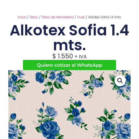
Inicio
/
Telas
/
Telas de Mantelería
/
Hule
/ Alkotex Sofia 1.4 mts.
Alkotex Sofia 1.4
mts.
$
1.550
+ IVA
Quiero cotizar al WhatsApp