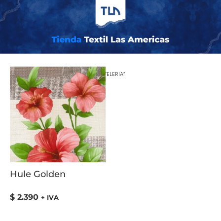
Inicio
/ Productos etiquetados “MANTELERIA”
Hule Golden
$
2.390
+ IVA