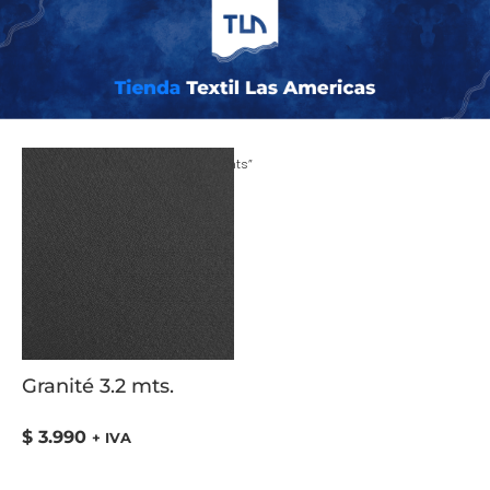
Inicio
/ Productos etiquetados “3.2 mts”
Granité 3.2 mts.
$
3.990
+ IVA