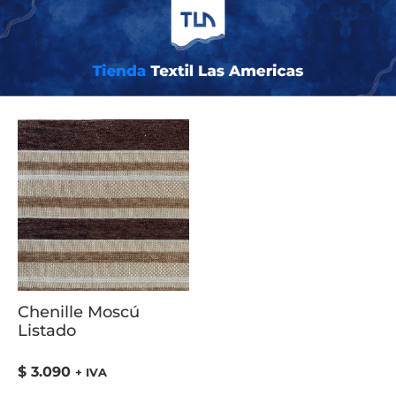
Inicio
/ COLOR del producto / Terra
Chenille Moscú
Listado
$
3.090
+ IVA