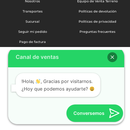
Nosotros
Equipo de Venta Terreno
Transportes
Políticas de devolución
Sucursal
Políticas de privacidad
Seguir mi pedido
Preguntas frecuentes
Pago de factura
Canal de ventas
!Hola¡
, Gracias por visitarnos.
¿Hoy que podemos ayudarte?
Conversemos