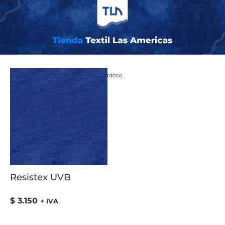
Inicio
/ COLOR del producto / Gris Verdoso
Resistex UVB
$
3.150
+ IVA