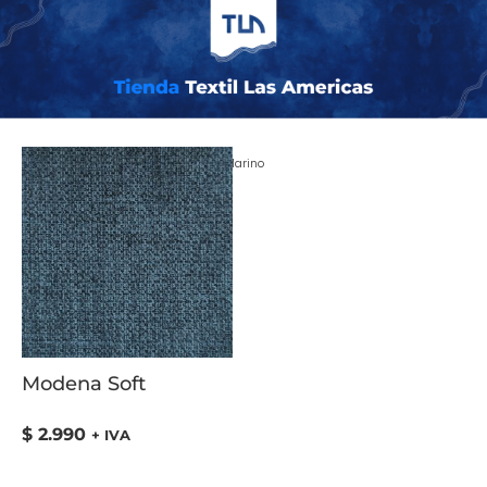
Inicio
/ COLOR del producto / Agua Marino
Modena Soft
$
2.990
+ IVA