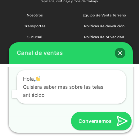
tapicería, cortinaje y ropa de trabajo.
Nosotros
Equipo de Venta Terreno
Transportes
Políticas de devolución
Sucursal
Políticas de privacidad
Seguir mi pedido
Preguntas frecuentes
Canal de ventas
Pago de factura
Hola,
Quisiera saber mas sobre las telas
antiácido
Conversemos