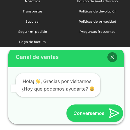
Nosotros
Equipo de Venta Terreno
Transportes
Políticas de devolución
Sucursal
Políticas de privacidad
Seguir mi pedido
Preguntas frecuentes
Pago de factura
Canal de ventas
!Hola¡
, Gracias por visitarnos.
¿Hoy que podemos ayudarte?
Conversemos