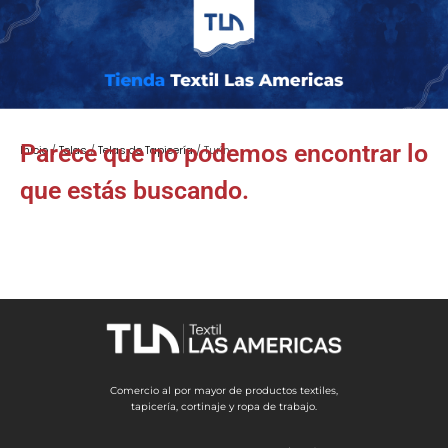
Parece que no podemos encontrar lo
Inicio
/
Telas
/
Telas de Tapicería
/ Turín
que estás buscando.
Comercio al por mayor de productos textiles,
tapicería, cortinaje y ropa de trabajo.