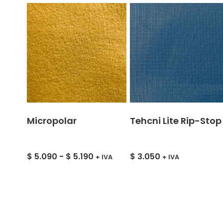
Micropolar
Tehcni Lite Rip-Stop
$
5.090
-
$
5.190
$
3.050
+ IVA
+ IVA