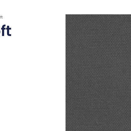
ft
ft
la