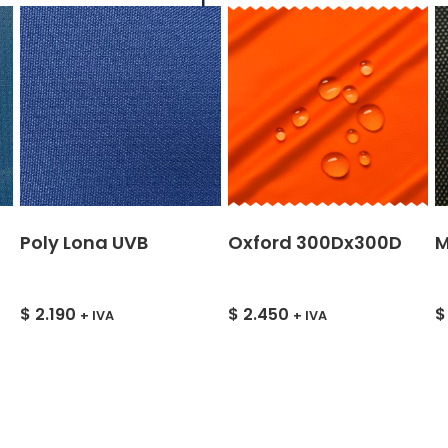
Poly Lona UVB
Oxford 300Dx300D
M
$
2.190
$
2.450
$
+ IVA
+ IVA