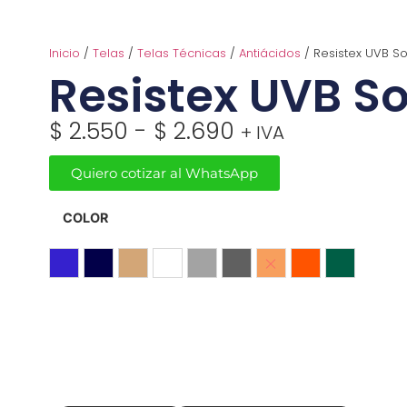
Inicio
/
Telas
/
Telas Técnicas
/
Antiácidos
/ Resistex UVB So
Resistex UVB So
$
2.550
-
$
2.690
+ IVA
Quiero cotizar al WhatsApp
COLOR
Azul Francia
Azul Marino
Beige
Blanco
Gris
Gris Oscuro
Naranja
Naranjo Fluor
Verde Botel