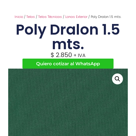
Inicio
/
Telas
/
Telas Técnicas
/
Lonas Exterior
/ Poly Dralon 1.5 mts.
Poly Dralon 1.5
mts.
$
2.850
+ IVA
Quiero cotizar al WhatsApp