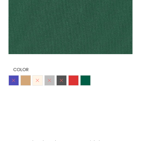
COLOR
Azulino
Beige
Crudo
Gris
Negro
Rojo
Verde Botella