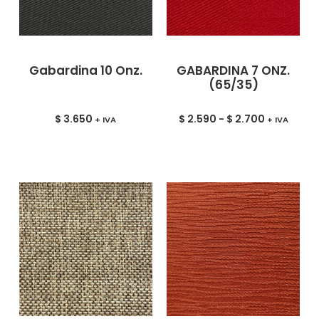
Gabardina 10 Onz.
GABARDINA 7 ONZ.
(65/35)
$
3.650
$
2.590
-
$
2.700
+ IVA
+ IVA