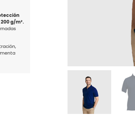
otección
 200 g/m².
ornadas
ración,
timenta