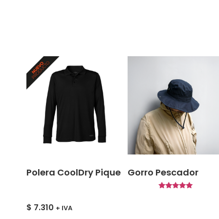
Polera CoolDry Pique
Gorro Pescador
Valorado
con
$
7.310
+ IVA
5.00
de 5