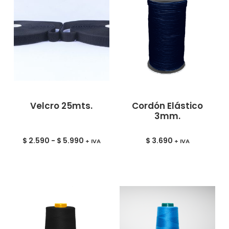
Velcro 25mts.
Cordón Elástico
3mm.
$
2.590
-
$
5.990
$
3.690
+ IVA
+ IVA