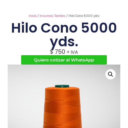
Inicio
/
Insumos Textiles
/ Hilo Cono 5000 yds.
Hilo Cono 5000
yds.
$
750
+ IVA
Quiero cotizar al WhatsApp