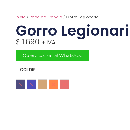
Inicio
/
Ropa de Trabajo
/ Gorro Legionario
Gorro Legionar
$
1.690
+ IVA
Quiero cotizar al WhatsApp
COLOR
Azul Marino
Azulino
Beige
Naranjo Fluor
Rojo