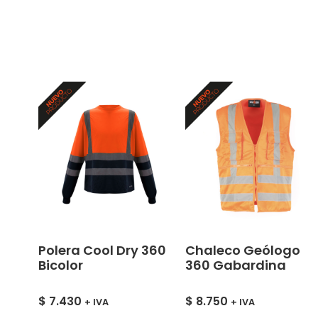
Polera Cool Dry 360
Chaleco Geólogo
Bicolor
360 Gabardina
$
7.430
$
8.750
+ IVA
+ IVA