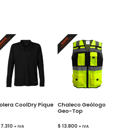
olera CoolDry Pique
Chaleco Geólogo
Geo-Top
7.310
$
13.800
+ IVA
+ IVA