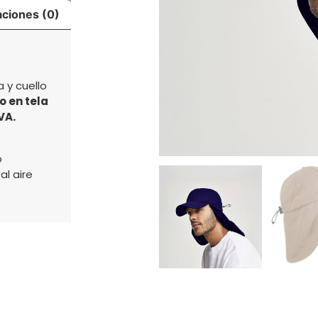
aciones (0)
 y cuello
 en tela
VA.
o
al aire