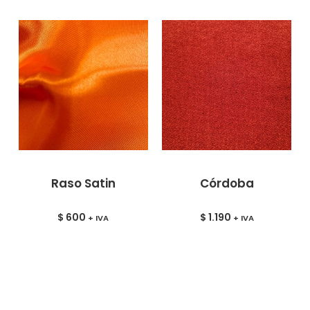
Raso Satin
Córdoba
$
600
$
1.190
+ IVA
+ IVA