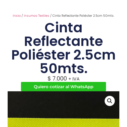
Inicio
/
Insumos Textiles
/ Cinta Reflectante Poliéster 2.5cm 50mts.
Cinta
Reflectante
Poliéster 2.5cm
50mts.
$
7.000
+ IVA
Quiero cotizar al WhatsApp