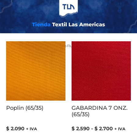
Inicio
/ COLOR del producto / Naranjo Fluor
Poplin (65/35)
GABARDINA 7 ONZ.
(65/35)
$
2.090
$
2.590
-
$
2.700
+ IVA
+ IVA