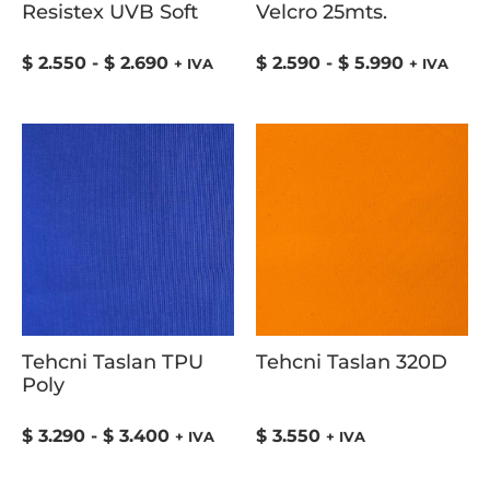
Resistex UVB Soft
Velcro 25mts.
$
2.550
-
$
2.690
$
2.590
-
$
5.990
+ IVA
+ IVA
Tehcni Taslan TPU
Tehcni Taslan 320D
Poly
$
3.290
-
$
3.400
$
3.550
+ IVA
+ IVA