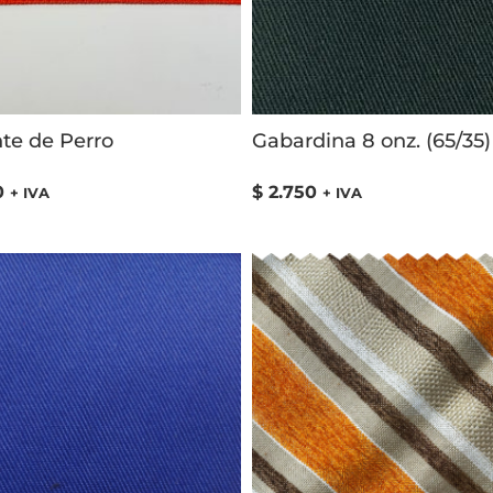
nte de Perro
Gabardina 8 onz. (65/35)
0
$
2.750
+ IVA
+ IVA