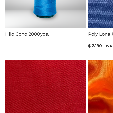
Hilo Cono 2000yds.
Poly Lona
Valorado
con
5.00
$
2.190
+ IVA
de
5