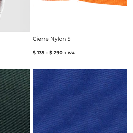
Cierre Nylon 5
$
135
-
$
290
+ IVA