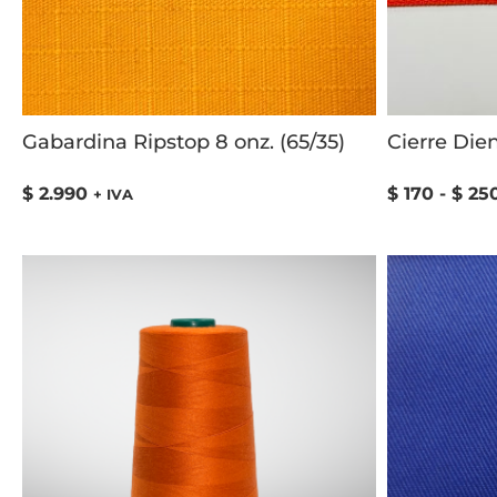
Gabardina Ripstop 8 onz. (65/35)
Cierre Die
$
2.990
$
170
-
$
25
+ IVA