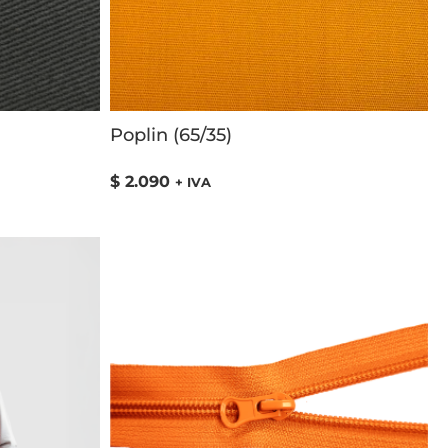
Poplin (65/35)
$
2.090
+ IVA