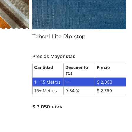
Tehcni Lite Rip-stop
Precios Mayoristas
Cantidad
Descuento
Precio
(%)
1 - 15
Metros
—
$
3.050
16+ Metros
9.84 %
$
2.750
$
3.050
+ IVA