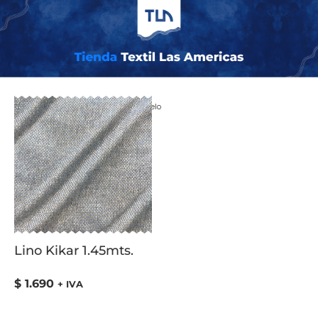
Inicio
/ COLOR del producto / Caramelo
Lino Kikar 1.45mts.
$
1.690
+ IVA