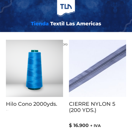
Inicio
/ COLOR del producto / Cafe Moro
Hilo Cono 2000yds.
CIERRE NYLON 5
(200 YDS.)
Valorado
con
5.00
de
5
$
16.900
Valorado
+ IVA
con
5.00
de
5