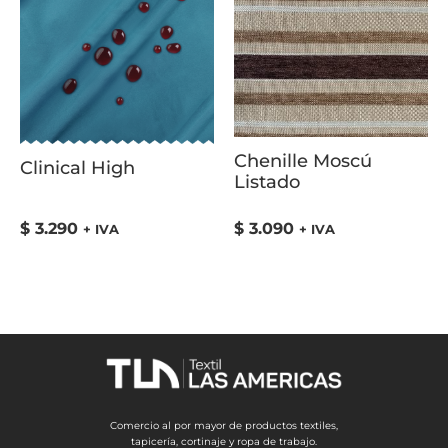
Chenille Moscú
Clinical High
Listado
$
3.290
$
3.090
+ IVA
+ IVA
Comercio al por mayor de productos textiles,
tapicería, cortinaje y ropa de trabajo.