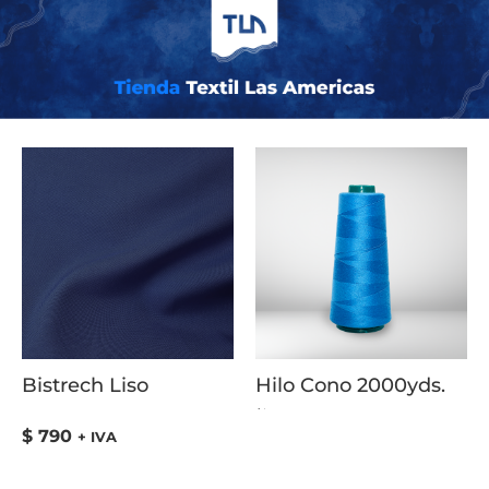
Inicio
/ COLOR del producto / Burdeo
Bistrech Liso
Hilo Cono 2000yds.
Valorado
con
5.00
$
790
+ IVA
de
5