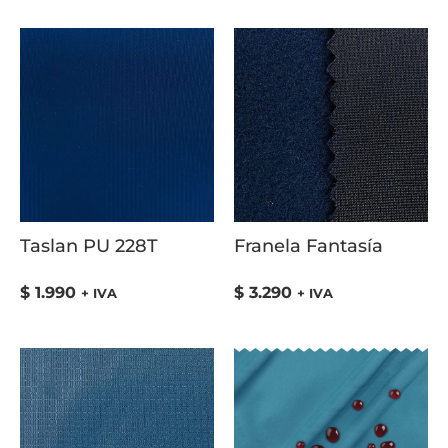
Taslan PU 228T
Franela Fantasía
$
1.990
$
3.290
+ IVA
+ IVA