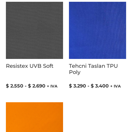
Resistex UVB Soft
Tehcni Taslan TPU
Poly
$
2.550
-
$
2.690
$
3.290
-
$
3.400
+ IVA
+ IVA