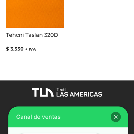
Tehcni Taslan 320D
$
3.550
+ IVA
Comercio al por mayor de productos textiles,
tapicería, cortinaje y ropa de trabajo.
Canal de ventas
Nosotros
Equipo de Venta Terreno