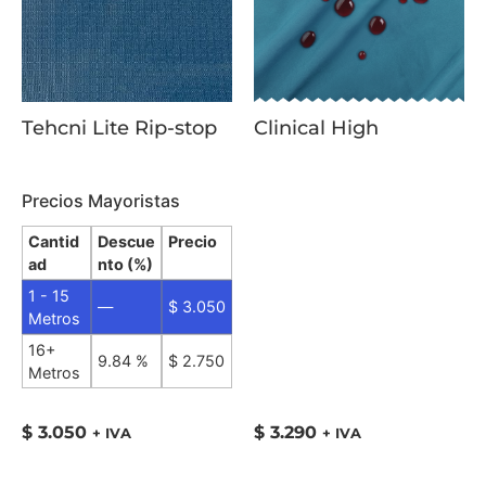
Tehcni Lite Rip-stop
Clinical High
Precios Mayoristas
Cantid
Descue
Precio
ad
nto (%)
1 - 15
—
$
3.050
Metros
16+
9.84 %
$
2.750
Metros
$
3.050
$
3.290
+ IVA
+ IVA