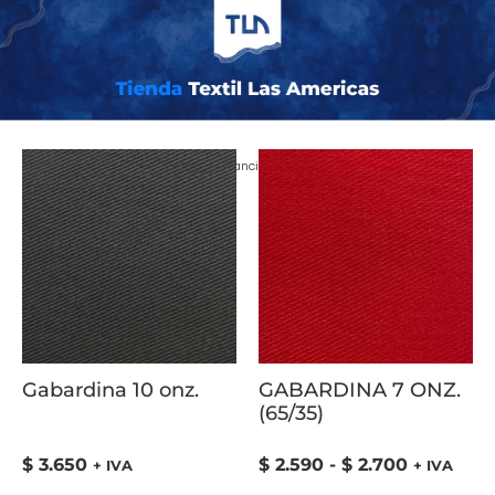
Inicio
/ COLOR del producto / Azul Francia
Gabardina 10 onz.
GABARDINA 7 ONZ.
(65/35)
$
3.650
$
2.590
-
$
2.700
+ IVA
+ IVA