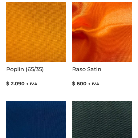
Poplin (65/35)
Raso Satin
$
2.090
$
600
+ IVA
+ IVA