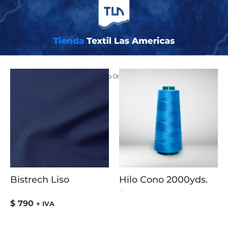
Inicio
/ COLOR del producto / Amarillo Oro
Bistrech Liso
Hilo Cono 2000yds.
Valorado
con
5.00
$
790
+ IVA
de
5