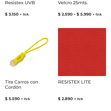
Resistex UVB
Velcro 25mts.
$
3.150
$
2.590
-
$
5.990
+ IVA
+ IVA
Tira Carros con
RESISTEX LITE
Cordón
$
5.590
$
2.890
+ IVA
+ IVA