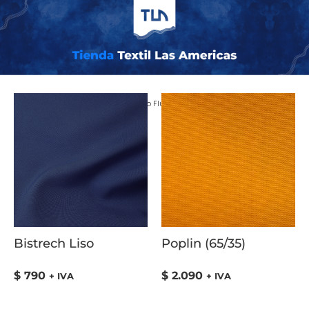
Inicio
/ COLOR del producto / Amarillo Fluor
Bistrech Liso
Poplin (65/35)
$
790
$
2.090
+ IVA
+ IVA